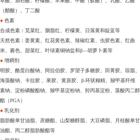
草酸、酒石酸、柠檬酸、苹果酸、甲酸（蚁酸）、乳酸、乙酸
（醋酸）、丁二酸
●
色素
合成色素：苋菜红、胭脂红、柠檬黄、日落黄和靛蓝等
天然色素：姜黄素、红花黄色素、辣椒红素、虫胶色素、红曲
米、酱色、甜菜红、叶绿素铜钠盐和β—胡萝卜素等
●
增稠剂
明胶、酪蛋白酸钠、阿拉伯胶、罗望子多糖胶、田菁胶、琼脂、
海藻酸钠、卡拉胶 、果胶、黄原胶、β-环状糊精、羧甲基纤维
素钠、淀粉磷酸酯钠、羧甲基淀粉钠、羟丙基淀粉、藻酸丙二醇
酯（PGA）
●
乳化剂
脂肪酸单甘油脂、蔗糖酯、山梨糖醇脂、大豆磷脂、月桂酸单甘
油酯、丙二醇脂肪酸酯等