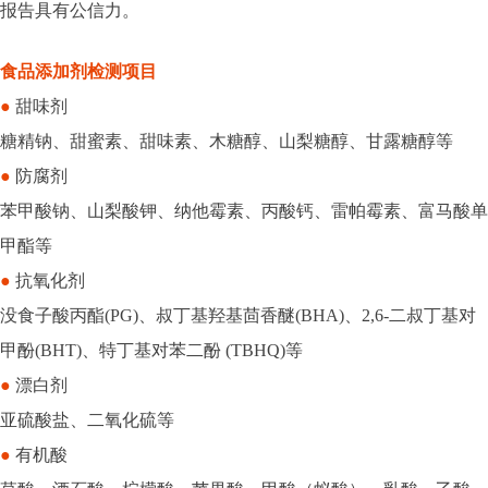
报告具有公信力。
食品添加剂检测项目
●
甜味剂
糖精钠、甜蜜素、甜味素、木糖醇、山梨糖醇、甘露糖醇等
●
防腐剂
苯甲酸钠、山梨酸钾、纳他霉素、丙酸钙、雷帕霉素、富马酸单
甲酯等
●
抗氧化剂
没食子酸丙酯(PG)、叔丁基羟基茴香醚(BHA)、2,6-二叔丁基对
甲酚(BHT)、特丁基对苯二酚 (TBHQ)等
●
漂白剂
亚硫酸盐、二氧化硫等
●
有机酸