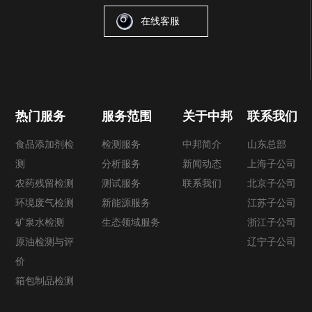
在线客服
热门服务
服务范围
关于中邦
联系我们
食品添加剂检
检测服务
中邦简介
山东总部
测
分析服务
新闻动态
上海子公司
农药残留检测
测试服务
联系我们
北京子公司
环境废气检测
新能源服务
江苏子公司
矿泉水检测
生态领域服务
浙江子公司
原油检测与评
辽宁子公司
价
箱包制品检测