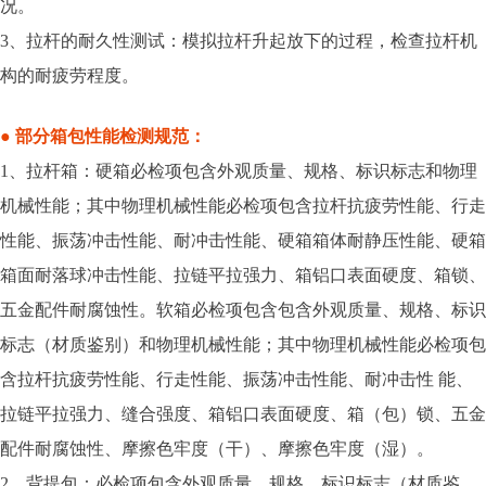
况。
3、拉杆的耐久性测试：模拟拉杆升起放下的过程，检查拉杆机
构的耐疲劳程度。
● 部分箱包性能检测规范：
1、拉杆箱：硬箱必检项包含外观质量、规格、标识标志和物理
机械性能；其中物理机械性能必检项包含拉杆抗疲劳性能、行走
性能、振荡冲击性能、耐冲击性能、硬箱箱体耐静压性能、硬箱
箱面耐落球冲击性能、拉链平拉强力、箱铝口表面硬度、箱锁、
五金配件耐腐蚀性。软箱必检项包含包含外观质量、规格、标识
标志（材质鉴别）和物理机械性能；其中物理机械性能必检项包
含拉杆抗疲劳性能、行走性能、振荡冲击性能、耐冲击性 能、
拉链平拉强力、缝合强度、箱铝口表面硬度、箱（包）锁、五金
配件耐腐蚀性、摩擦色牢度（干）、摩擦色牢度（湿）。
2、背提包：必检项包含外观质量、规格、标识标志（材质鉴