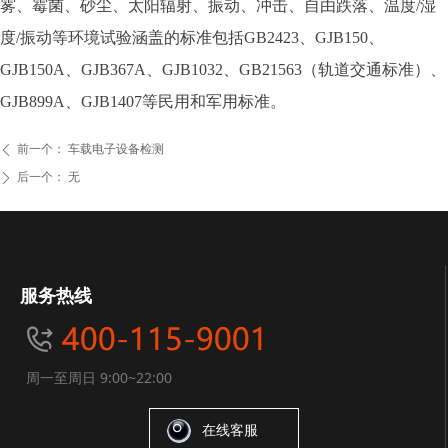
雾、霉菌、砂尘、太阳辐射、振动、冲击、自由跌落、温度/湿
度/振动等环境试验涵盖的标准包括GB2423、GJB150、
GJB150A、GJB367A、GJB1032、GB21563（轨道交通标准）、
GJB899A、GJB1407等民用和军用标准。
前一个：
车载电子设备检测
ꄴ
后一个：
无
ꄲ
服务热线
周一至周日 9:00~22:00
在线客服